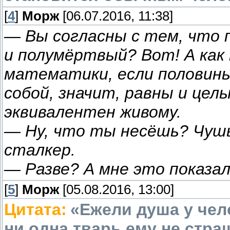
[
4
]
Морж
[06.07.2016, 11:38]
— Вы согласны с тем, что 
и полумёртвый? Вот! А как
математики, если половины
собой, значит, равны и цел
эквивалентен живому.
— Ну, что ты несёшь? Чушь
сталкер.
— Разве? А мне это показа
[
5
]
Морж
[05.08.2016, 13:00]
Цитата:
«Ежели душа у чело
ни одна тварь ему не стра