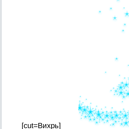
[cut=Вихрь]