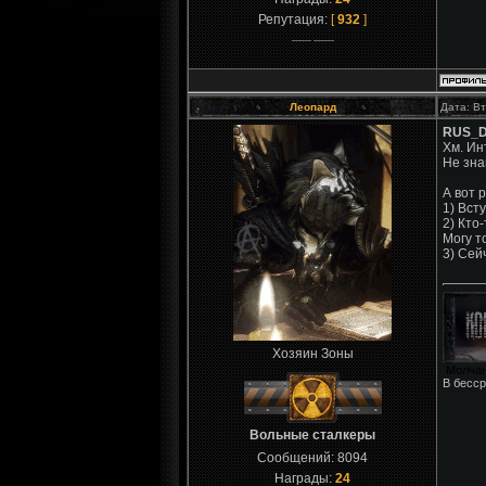
Репутация:
[
932
]
Леопард
Дата: Вт
RUS_
Хм. Ин
Не зна
А вот 
1) Вст
2) Кто
Могу т
3) Сей
Хозяин Зоны
Молчан
В бесср
Вольные сталкеры
Сообщений:
8094
Награды:
24