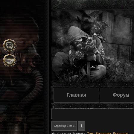
Главная
Форум
1
Страница
1
из
1
Модератор форума:
Тим_Везунчик
,
Леопард