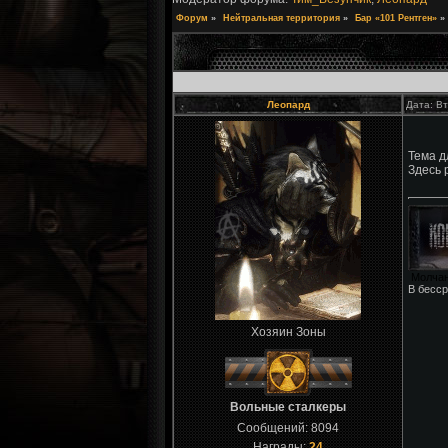
Форум
»
Нейтральная территория
»
Бар «101 Рентген»
»
Леопард
Дата: Вт
Тема д
Здесь 
Молчан
В бесср
Хозяин Зоны
Вольные сталкеры
Сообщений:
8094
Награды:
24