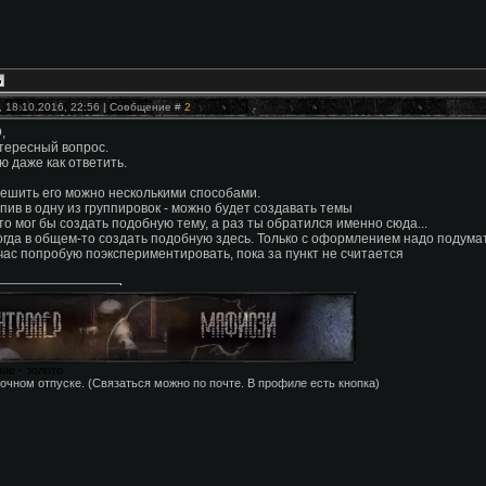
, 18.10.2016, 22:56 | Сообщение #
2
D
,
тересный вопрос.
ю даже как ответить.
решить его можно несколькими способами.
упив в одну из группировок - можно будет создавать темы
-то мог бы создать подобную тему, а раз ты обратился именно сюда...
огда в общем-то создать подобную здесь. Только с оформлением надо подумат
час попробую поэкспериментировать, пока за пункт не считается
ие - золото
очном отпуске. (Связаться можно по почте. В профиле есть кнопка)