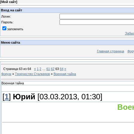
[
Мой сайт
]
Вход на сайт
Логин:
Пароль:
запомнить
Забыл
Меню сайта
Главная страница
Фор
Страница
63
из
64
«
1
2
…
61
62
63
64
»
Форум
»
Творчество Сталкеров
»
Военная тайна
Военная тайна
[
1
]
Юрий
[03.03.2013, 01:30]
Воен