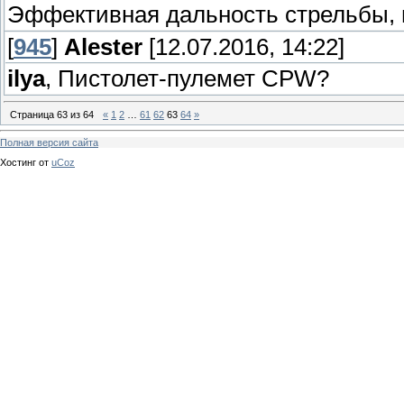
Эффективная дальность стрельбы, 
[
945
]
Alester
[12.07.2016, 14:22]
ilya
, Пистолет-пулемет CPW?
Страница
63
из
64
«
1
2
…
61
62
63
64
»
Полная версия сайта
Хостинг от
uCoz