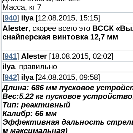
Масса, кг 7
[
940
]
ilya
[12.08.2015, 15:15]
Alester
, скорее всего это
ВССК «Вых
снайперская винтовка 12,7 мм
[
941
]
Alester
[18.08.2015, 02:02]
ilya
, правильно
[
942
]
ilya
[24.08.2015, 09:58]
Длина: 686 мм пусковое устройс
Вес:5.22 кг пусковое устройство
Тип: реактивный
Калибр: 66 мм
Эффективная дальность стрельб
м максимальная)