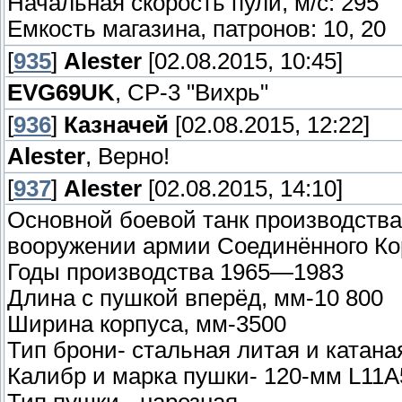
Начальная скорость пули, м/с: 295
Емкость магазина, патронов: 10, 20
[
935
]
Alester
[02.08.2015, 10:45]
EVG69UK
, СР-3 "Вихрь"
[
936
]
Казначей
[02.08.2015, 12:22]
Alester
, Верно!
[
937
]
Alester
[02.08.2015, 14:10]
Основной боевой танк производства
вооружении армии Соединённого Ко
Годы производства 1965—1983
Длина с пушкой вперёд, мм-10 800
Ширина корпуса, мм-3500
Тип брони- стальная литая и катана
Калибр и марка пушки- 120-мм L11A