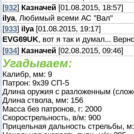
[
932
]
Казначей
[01.08.2015, 18:57]
ilya
, Любимый всеми АС "Вал"
[
933
]
ilya
[01.08.2015, 19:17]
EVG69UK
, вот я так и думал... Верн
[
934
]
Казначей
[02.08.2015, 09:46]
Угадываем:
Калибр, мм: 9
Патрон: 9х39 СП-5
Длина оружия с разложенным (сложе
Длина ствола, мм: 156
Масса без патронов, г: 2000
Скорострельность, в/м: 900
Прицельная дальность стрельбы, м: