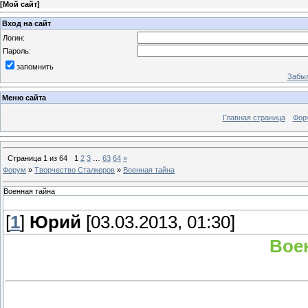
[
Мой сайт
]
Вход на сайт
Логин:
Пароль:
запомнить
Забыл
Меню сайта
Главная страница
Фор
Страница
1
из
64
1
2
3
…
63
64
»
Форум
»
Творчество Сталкеров
»
Военная тайна
Военная тайна
[
1
]
Юрий
[03.03.2013, 01:30]
Воен