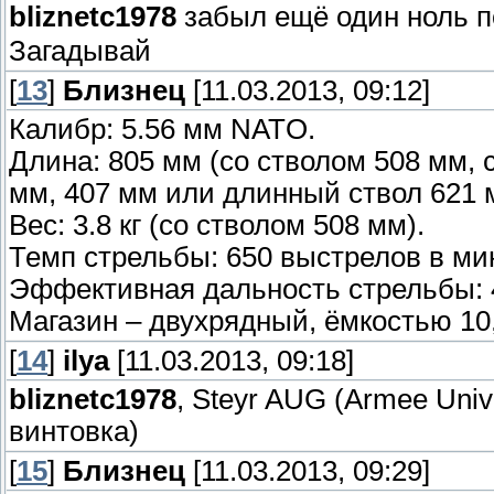
bliznetc1978
забыл ещё один ноль 
Загадывай
[
13
]
Близнец
[11.03.2013, 09:12]
Калибр: 5.56 мм NATO.
Длина: 805 мм (со стволом 508 мм,
мм, 407 мм или длинный ствол 621 
Вес: 3.8 кг (со стволом 508 мм).
Темп стрельбы: 650 выстрелов в мин
Эффективная дальность стрельбы: 4
Магазин – двухрядный, ёмкостью 10,
[
14
]
ilya
[11.03.2013, 09:18]
bliznetc1978
, Steyr AUG (Armee Uni
винтовка)
[
15
]
Близнец
[11.03.2013, 09:29]