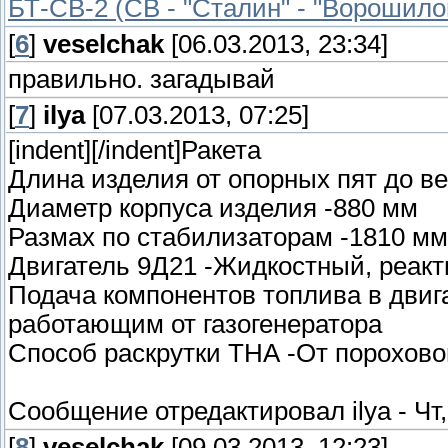
БТ-СВ-2 (СВ - "Сталин" - "Ворошилов
[
6
]
veselchak
[06.03.2013, 23:34]
правильно. загадывай
[
7
]
ilya
[07.03.2013, 07:25]
[indent][/indent]Ракета
Длина изделия от опорных пят до в
Диаметр корпуса изделия -880 мм
Размах по стабилизаторам -1810 мм
Двигатель 9Д21 -Жидкостный, реак
Подача компонентов топлива в двиг
работающим от газогенератора
Способ раскрутки ТНА -От порохов
Сообщение отредактировал
ilya
-
Чт
[
8
]
veselchak
[09.03.2013, 12:23]