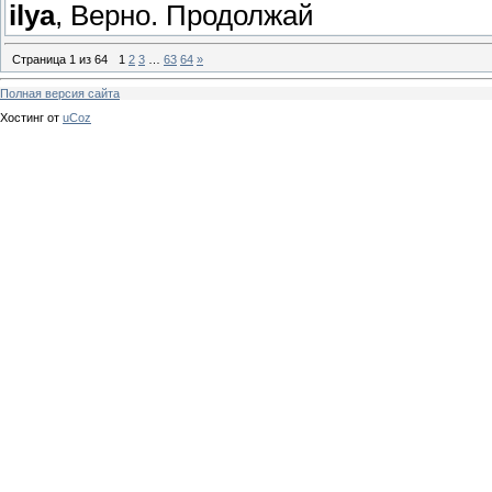
ilya
, Верно. Продолжай
Страница
1
из
64
1
2
3
…
63
64
»
Полная версия сайта
Хостинг от
uCoz