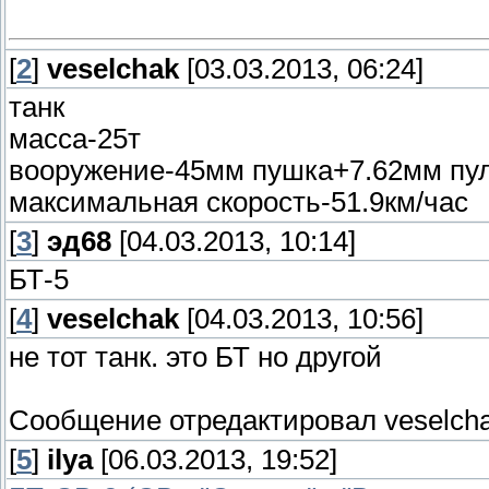
[
2
]
veselchak
[03.03.2013, 06:24]
танк
масса-25т
вооружение-45мм пушка+7.62мм пу
максимальная скорость-51.9км/час
[
3
]
эд68
[04.03.2013, 10:14]
БТ-5
[
4
]
veselchak
[04.03.2013, 10:56]
не тот танк. это БТ но другой
Сообщение отредактировал
veselch
[
5
]
ilya
[06.03.2013, 19:52]