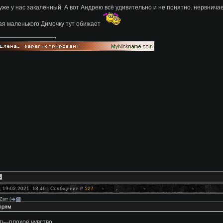
 уже у нас закалённый. А вот Андрею всё удивительно и не понятно. нервничае
я маленького Димочку тут обижает
, 19.02.2021, 18:49 | Сообщение #
527
Zarr
(
)
прям
ь--плохое чувство.