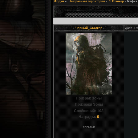
Форум
»
Нейтральная территория
»
Я Сталкер
»
Мафия.
Черный_Сталкер
Дата: Пт
Призрак Зоны
Призраки Зоны
Сообщений:
108
Награды:
0