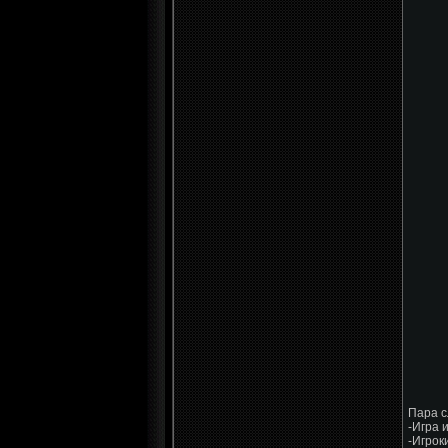
Пара с
-Игра 
-Игрок