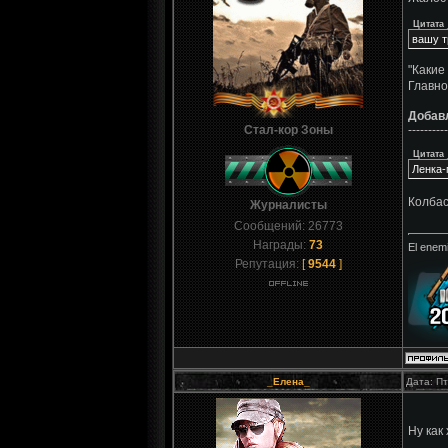
Цитата
вашу т
"Какие 
Главно
Добав
Стал-кор Зоны
----------
Цитата
Ленка-
Колбас
Журналисты
Сообщений:
26773
Награды:
73
El enemi
Репутация:
[
9544
]
_Елена_
Дата: Пт
Ну как