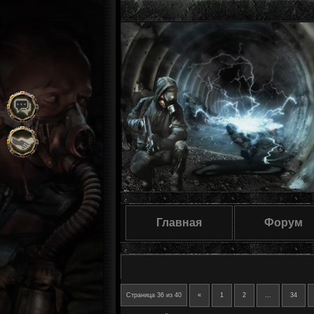
Главная
Форум
Страница
36
из
40
«
1
2
…
34