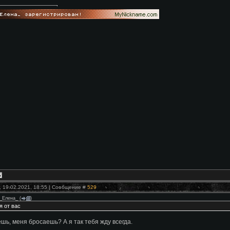
, 19.02.2021, 18:55 | Сообщение #
529
_Елена_
(
)
я от вас
шь, меня бросаешь? А я так тебя жду всегда.