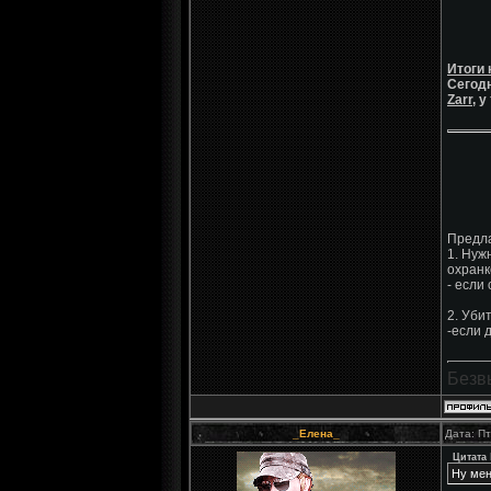
Итоги 
Сегодн
Zarr,
у 
Предла
1. Нуж
охранк
- если
2. Уби
-если 
Безв
_Елена_
Дата: Пт
Цитата
Ну мен