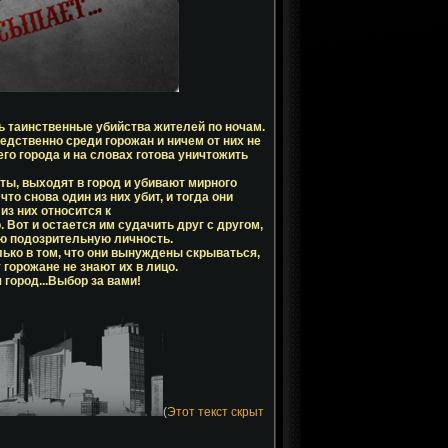
 таинственные убийства жителей по ночам.
едственно среди горожан и ничем от них не
его города и на словах готова уничтожить
ты, выходят в город и убивают мирного
то снова один из них убит, и тогда они
из них относится к
. Вот и остается им судачить друг с другом,
ую подозрительную личность.
лько в том, что они вынуждены скрываться,
горожане не знают их в лицо.
город...Выбор за вами!
(
Этот текст скрыт