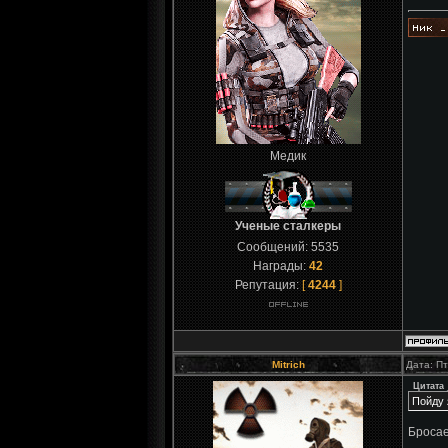
Медик
Ученые сталкеры
Сообщений:
5535
Награды:
42
Репутация:
[
4244
]
Mitrich
Дата: Пт
Цитата
Пойду 
Бросае