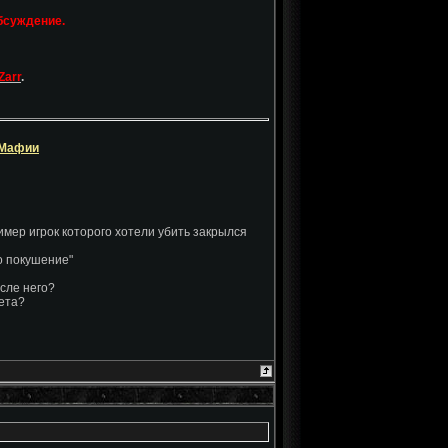
бсуждение.
Zarr
.
Мафии
ер игрок которого хотели убить закрылся
о покушение"
осле него?
вета?