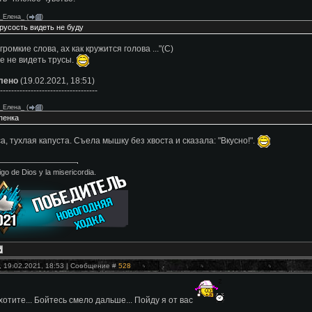
_Елена_
(
)
русость видеть не буду
громкие слова, ах как кружится голова ..."(С)
е не видеть трусы.
лено
(19.02.2021, 18:51)
-----------------------------------
_Елена_
(
)
пенка
а, тухлая капуста. Съела мышку без хвоста и сказала: "Вкусно!".
go de Dios y la misericordia.
, 19.02.2021, 18:53 | Сообщение #
528
 хотите... Бойтесь смело дальше... Пойду я от вас