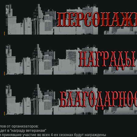
[
[
[
лов от организаторов:
идет в "награду ветеранам"
и принявшие участие во всех 4-ех сезонах будут награждены