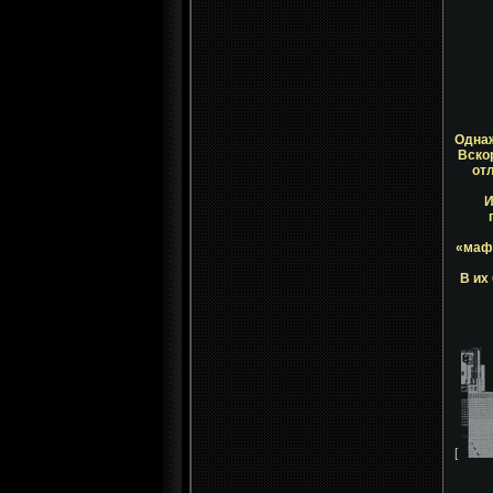
Однаж
Вско
отл
И
«мафи
В их
[