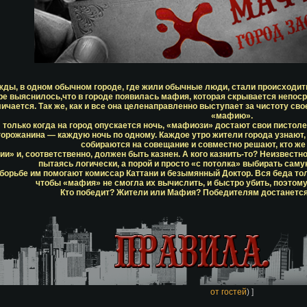
ды, в одном обычном городе, где жили обычные люди, стали происходить
ре выяснилось,что в городе появилась мафия, которая скрывается непоср
ичается. Так же, как и все она целенаправленно выступает за чистоту сво
«мафию».
 только когда на город опускается ночь, «мафиози» достают свои пистоле
горожанина — каждую ночь по одному. Каждое утро жители города узнают, ч
собираются на совещание и совместно решают, кто же 
и» и, соответственно, должен быть казнен. А кого казнить-то? Неизвестно
пытаясь логически, а порой и просто «с потолка» выбирать сам
 борьбе им помогают комиссар Каттани и безымянный Доктор. Вся беда то
чтобы «мафия» не смогла их вычислить, и быстро убить, поэтому 
Кто победит? Жители или Мафия? Победителям достанется 
от гостей
) ]