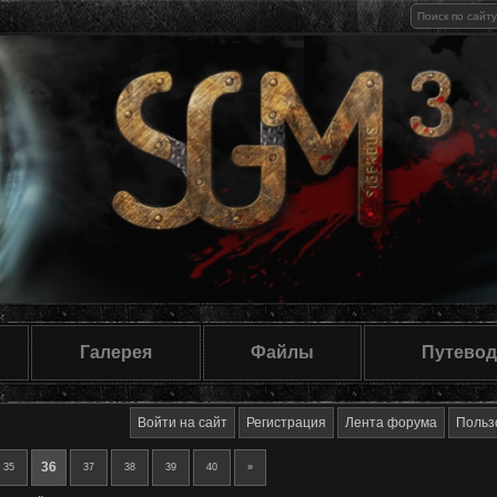
Галерея
Файлы
Путевод
Войти на сайт
Регистрация
Лента форума
Польз
36
35
37
38
39
40
»