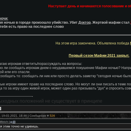
Наступает день и начинаются голосование и о
ночи
:
я ночью в городе произошло убийство. Убит
Доктор
. Жертвой мафии стал
тебя есть право на последнее слово
На этом игра закончена. Объявлена победа
Первый сезон Мафии 2021 закрыт.
гаю игрокам ответить/порассуждать на вопросы:
но ли сообщать игрокам днем о неудавшемся покушение Мафии ночью? Наприм
ой или его спасли.
 сообщать то: сообщать ли ник или просто делать заметку "сегодня ночью был
тые игроки имеют право на последнее слово. Но могут ли они писать в теме п
да то за игру один живой игрок, может один раз призывать "дух" и спросить со
ыходных положений не существует в принципе
, 19.02.2021, 18:46 | Сообщение #
526
Mitrich
(
)
я этим точно не удивишь.