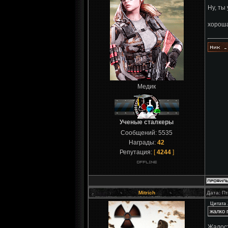
Ну, ты
хороша
Медик
Ученые сталкеры
Сообщений:
5535
Награды:
42
Репутация:
[
4244
]
Mitrich
Дата: Пт
Цитата
жалко 
Жалост