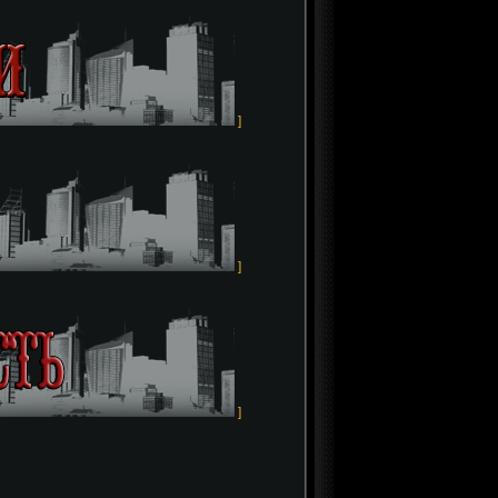
]
]
]