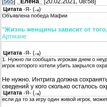
[
565
]
_Елена_
[20.02.2021, 08:58]
Цитата
-Я-
(
)
Объявлена победа Мафии
"Жизнь женщины зависит от того,
Артмане
Цитата
-Я-
(
)
1. Нужно ли сообщать игрокам днем о н
игрок которого хотели убить закрылся охра
Не нужно. Интрига должна сохранят
сведений у кого сколько осталось о
Цитата
-Я-
(
)
если да то за игру один живой игрок, може