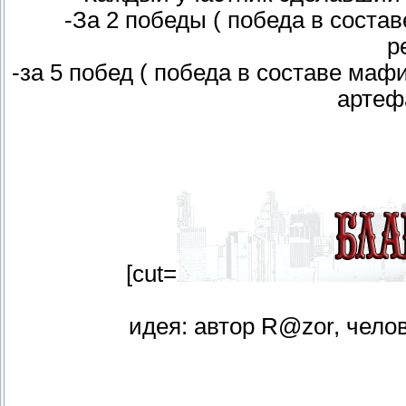
-За 2 победы ( победа в соста
р
-за 5 побед ( победа в составе маф
артеф
[cut=
идея: автор R@zor, чел