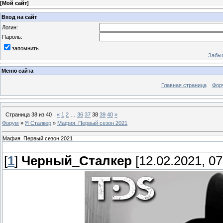
[
Мой сайт
]
Вход на сайт
Логин:
Пароль:
запомнить
Забыл
Меню сайта
Главная страница
Фор
Страница
38
из
40
«
1
2
…
36
37
38
39
40
»
Форум
»
Я Сталкер
»
Мафия. Первый сезон 2021
Мафия. Первый сезон 2021
[
1
]
Черный_Сталкер
[12.02.2021, 07