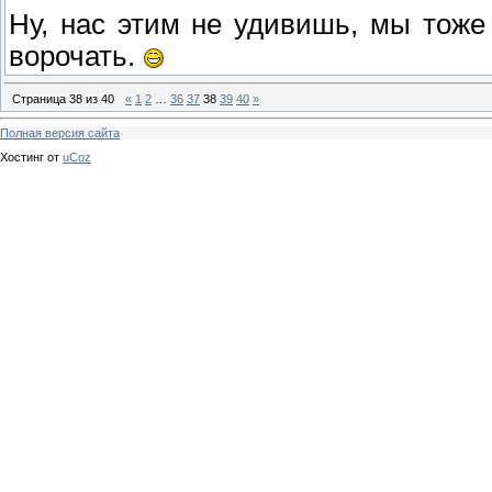
Ну, нас этим не удивишь, мы тож
ворочать.
Страница
38
из
40
«
1
2
…
36
37
38
39
40
»
Полная версия сайта
Хостинг от
uCoz