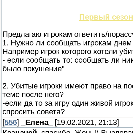
Первый сезон
Предлагаю игрокам ответить/порасс
1. Нужно ли сообщать игрокам дне
Например игрок которого хотели уби
- если сообщать то: сообщать ли ни
было покушение"
2. Убитые игроки имеют право на по
теме после него?
-если да то за игру один живой игро
спросить совета?
[
556
]
_Елена_
[19.02.2021, 21:13]
Казначей
, спасибо, Жень!) Выздор