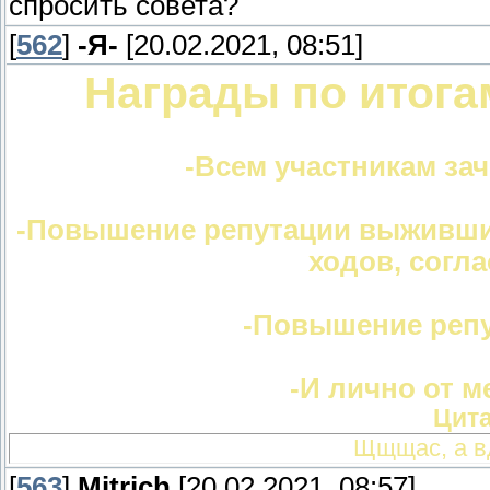
спросить совета?
[
562
]
-Я-
[20.02.2021, 08:51]
Награды по итогам
-Всем участникам за
-Повышение репутации выживши
ходов, согл
-Повышение реп
-И лично от м
Цит
Щщщас, а в
[
563
]
Mitrich
[20.02.2021, 08:57]