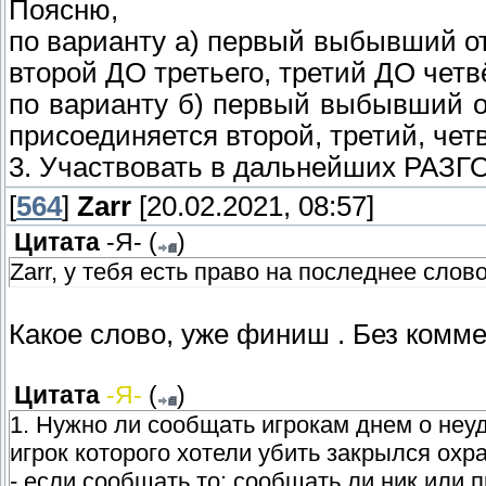
Поясню,
по варианту а) первый выбывший о
второй ДО третьего, третий ДО четвё
по варианту б) первый выбывший о
присоединяется второй, третий, чет
3. Участвовать в дальнейших РА
[
564
]
Zarr
[20.02.2021, 08:57]
Цитата
-Я-
(
)
Zarr, у тебя есть право на последнее слов
Какое слово, уже финиш . Без комм
Цитата
-Я-
(
)
1. Нужно ли сообщать игрокам днем о н
игрок которого хотели убить закрылся охра
- если сообщать то: сообщать ли ник или 