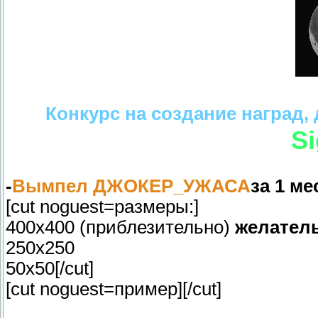
Конкурс на создание наград,
Si
-
Вымпел ДЖОКЕР_УЖАСА
за 1 ме
[cut noguest=размеры:]
400х400 (приблезительно)
желатель
250х250
50х50[/cut]
[cut noguest=пример]
[/cut]