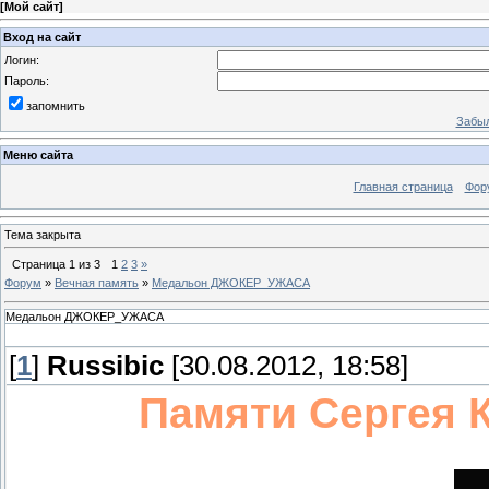
[
Мой сайт
]
Вход на сайт
Логин:
Пароль:
запомнить
Забыл
Меню сайта
Главная страница
Фор
Тема закрыта
Страница
1
из
3
1
2
3
»
Форум
»
Вечная память
»
Медальон ДЖОКЕР_УЖАСА
Медальон ДЖОКЕР_УЖАСА
[
1
]
Russibic
[30.08.2012, 18:58]
Памяти Сергея 