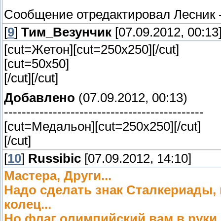
Сообщение отредактировал
Лесник
[
9
]
Тим_Везунчик
[07.09.2012, 00:13
[cut=Жетон][cut=250х250]
[/cut]
[cut=50х50]
[/cut][/cut]
Добавлено
(07.09.2012, 00:13)
---------------------------------------------
[cut=Медальон][cut=250х250]
[/cut]
[/cut]
[
10
]
Russibic
[07.09.2012, 14:10]
Мастера, Други...
Надо сделать знак Сталкериады,
колец...
Но флаг олимпийский вам в руки,