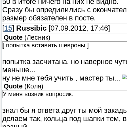
50 в итоге ничего на них не видно.
Сразу бы опредилились с окончател
размер обязателен в посте.
[
15
]
Russibic
[07.09.2012, 17:46]
Quote
(
Лесник
)
[ попытка вставить шевроны ]
попытка засчитана, но наверное чу
меньше...
ну не мне тебя учить , мастер ты...
Quote
(
Коля
)
У меня возник вопросик.
знал бы я ответа друг ты мой закады
делаем так, кольца под шапки тем, в
разный...