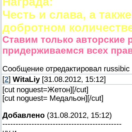
Награда:
Честь и слава, а так
добротном количестве
Ставим только авторские р
придерживаемся всех прав
Сообщение отредактировал
russibic
[
2
]
WitaLiy
[31.08.2012, 15:12]
[cut noguest=Жетон]
[/cut]
[cut noguest= Медальон]
[/cut]
Добавлено
(31.08.2012, 15:12)
---------------------------------------------