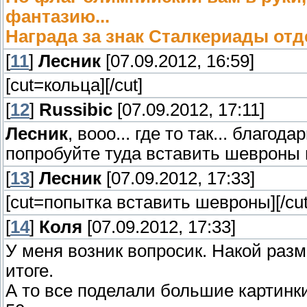
фантазию...
Награда за знак Сталкериады отд
[
11
]
Лесник
[07.09.2012, 16:59]
[cut=кольца]
[/cut]
[
12
]
Russibic
[07.09.2012, 17:11]
Лесник
, вооо... где то так... благод
попробуйте туда вставить шевроны в
[
13
]
Лесник
[07.09.2012, 17:33]
[cut=попытка вставить шевроны]
[/cut
[
14
]
Коля
[07.09.2012, 17:33]
У меня возник вопросик. Накой разм
итоге.
А то все поделали большие картинки