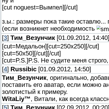
ну и
[cut noguest=Вымпел]
[/cut]
з.ы.: размеры пока такие оставлю..
(если возникнет необходимость
[
3
]
Тим_Везунчик
[01.09.2012, 14:40
[cut=Медальон][cut=250х250]
[/cut]
[cut=50х50]
[/cut][/cut]
[cut=P.S.]P.S. Не судите меня строг
[
4
]
Russibic
[01.09.2012, 14:50]
Тим_Везунчик
, оригинально, добав
поставить его аватар, если можно 
золотистый к примеру.
WitaLiy™
, Витали, как всегда класс
[
5
]
Тим_Везунчик
[02.09.2012, 00:20