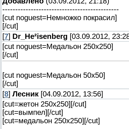
Добавлено
(03.09.2012, 21:18)
---------------------------------------------
[cut noguest=Немножко покрасил]
[/cut]
[
7
]
Dr_He²isenberg
[03.09.2012, 23:28
[cut noguest=Медальон 250х250]
[/cut]
[cut noguest=Медальон 50х50]
[/cut]
[
8
]
Лесник
[04.09.2012, 13:56]
[cut=жетон 250х250]
[/cut]
[cut=вымпел]
[/cut]
[cut=медальон 250х250]
[/cut]