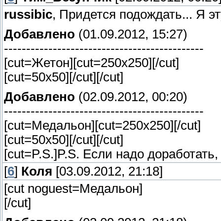
russibic
, Придется подождать... Я эт
Добавлено
(01.09.2012, 15:27)
---------------------------------------------
[cut=Жетон][cut=250х250]
[/cut]
[cut=50х50]
[/cut][/cut]
Добавлено
(02.09.2012, 00:20)
---------------------------------------------
[cut=Медальон][cut=250х250]
[/cut]
[cut=50х50]
[/cut][/cut]
[cut=P.S.]P.S. Если надо доработать, 
[
6
]
Коля
[03.09.2012, 21:18]
[cut noguest=Медальон]
[/cut]