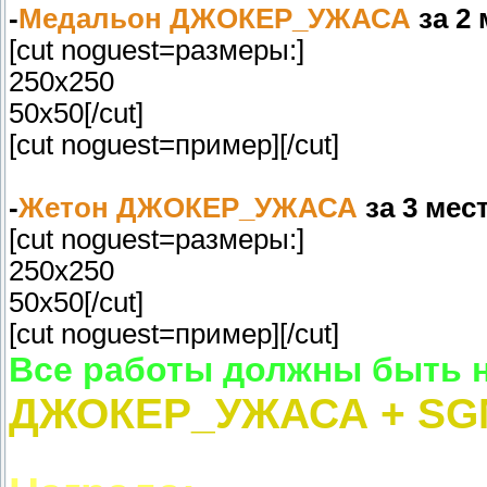
-
Медальон ДЖОКЕР_УЖАСА
за 2 
[cut noguest=размеры:]
250х250
50х50[/cut]
[cut noguest=пример]
[/cut]
-
Жетон ДЖОКЕР_УЖАСА
за 3 мес
[cut noguest=размеры:]
250х250
50х50[/cut]
[cut noguest=пример]
[/cut]
Все работы должны быть н
ДЖОКЕР_УЖАСА + SG