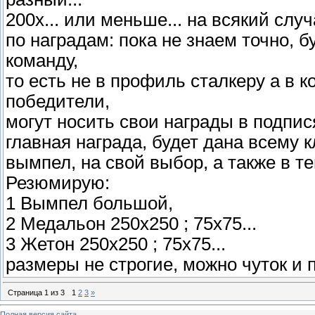
200х... или меньше... на всякий случ
по наградам: пока не знаем точно, 
команду,
то есть не в профиль сталкеру а в 
победители,
могут носить свои награды в подпис
главная награда, будет дана всему к
вымпел, на свой выбор, а также в 
Резюмирую:
1 Вымпел большой,
2 Медальон 250х250 ; 75х75...
3 Жетон 250х250 ; 75х75...
размеры не строгие, можно чуток и п
Страница
1
из
3
1
2
3
»
Полная версия сайта