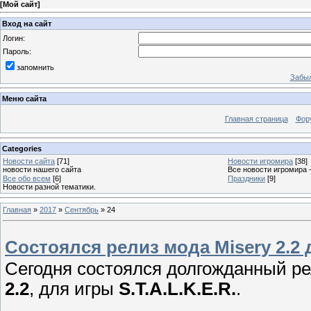
[
Мой сайт
]
Вход на сайт
Логин:
Пароль:
запомнить
Забыл
Меню сайта
Главная страница
Фор
Categories
Новости сайта
[71]
Новости игромира
[38]
новости нашего сайта
Все новости игромира 
Все обо всем
[6]
Праздники
[9]
Новости разной тематики.
Главная
»
2017
»
Сентябрь
»
24
Состоялся релиз мода Misery 2.2 д
Сегодня состоялся долгожданный р
2.2
, для игры
S.T.A.L.K.E.R.
.