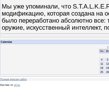
Мы уже упоминали, что S.T.A.L.K.E.
модификацию, которая создана на осно
было переработано абсолютно все: 
оружие, искусственный интеллект, п
Calendar
«
Пн
Вт
4
5
11
12
18
19
25
26
Полная версия сайта
Хостинг от
uCoz