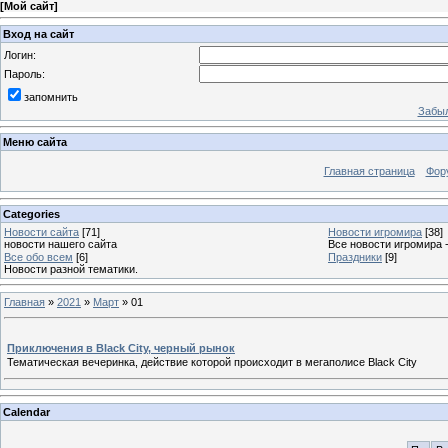
[
Мой сайт
]
Вход на сайт
Логин:
Пароль:
запомнить
Забыл
Меню сайта
Главная страница
Фор
Categories
Новости сайта
[71]
Новости игромира
[38]
новости нашего сайта
Все новости игромира 
Все обо всем
[6]
Праздники
[9]
Новости разной тематики.
Главная
»
2021
»
Март
»
01
Приключения в Black City, черный рынок
Тематическая вечеринка, действие которой происходит в мегаполисе Black City
Calendar