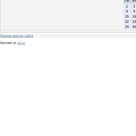
Пн
Вт
1
2
8
9
15
16
22
23
29
30
Полная версия сайта
Хостинг от
uCoz