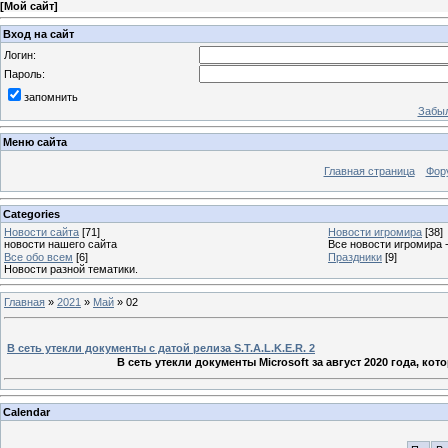
[
Мой сайт
]
Вход на сайт
Логин:
Пароль:
запомнить
Забыл
Меню сайта
Главная страница
Фор
Categories
Новости сайта
[71]
Новости игромира
[38]
новости нашего сайта
Все новости игромира 
Все обо всем
[6]
Праздники
[9]
Новости разной тематики.
Главная
»
2021
»
Май
»
02
В сеть утекли документы с датой релиза S.T.A.L.K.E.R. 2
В сеть утекли документы Microsoft за август 2020 года, к
Calendar