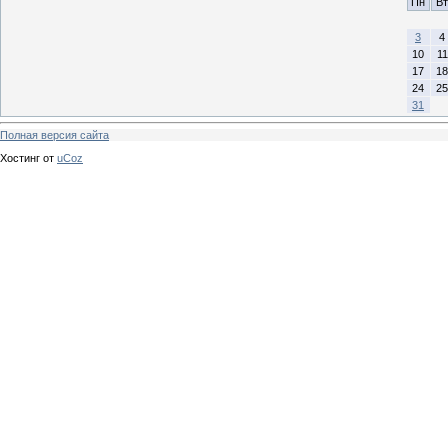
Пн
Вт
3
4
10
11
17
18
24
25
31
Полная версия сайта
Хостинг от
uCoz