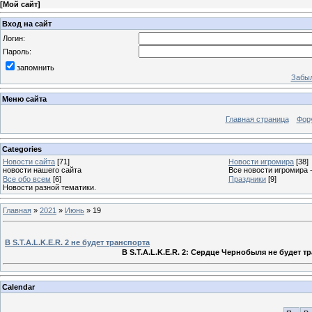
[
Мой сайт
]
Вход на сайт
Логин:
Пароль:
запомнить
Забыл
Меню сайта
Главная страница
Фор
Categories
Новости сайта
[71]
Новости игромира
[38]
новости нашего сайта
Все новости игромира 
Все обо всем
[6]
Праздники
[9]
Новости разной тематики.
Главная
»
2021
»
Июнь
»
19
В S.T.A.L.K.E.R. 2 не будет транспорта
В S.T.A.L.K.E.R. 2: Сердце Чернобыля не будет 
Calendar