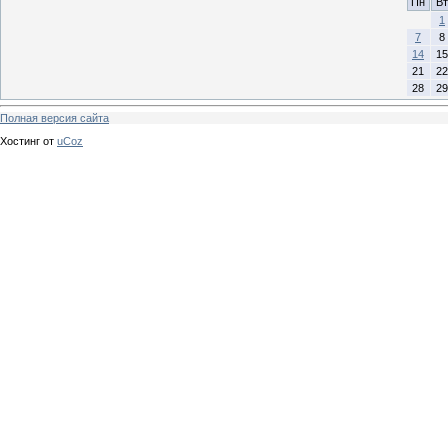
Пн
Вт
1
7
8
14
15
21
22
28
29
Полная версия сайта
Хостинг от
uCoz