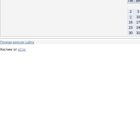
Пн
Вт
2
3
9
10
16
17
23
24
30
31
Полная версия сайта
Хостинг от
uCoz