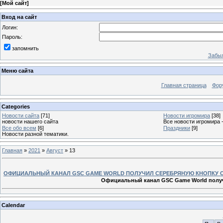
[
Мой сайт
]
Вход на сайт
Логин:
Пароль:
запомнить
Забыл
Меню сайта
Главная страница
Фор
Categories
Новости сайта
[71]
Новости игромира
[38]
новости нашего сайта
Все новости игромира 
Все обо всем
[6]
Праздники
[9]
Новости разной тематики.
Главная
»
2021
»
Август
»
13
ОФИЦИАЛЬНЫЙ КАНАЛ GSC GAME WORLD ПОЛУЧИЛ СЕРЕБРЯНУЮ КНОПКУ 
Официальный канал GSC Game World получи
Calendar