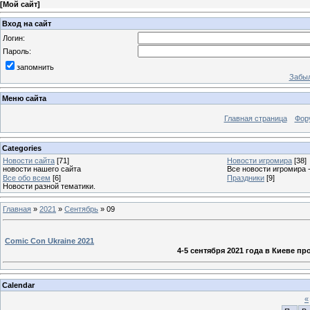
[
Мой сайт
]
Вход на сайт
Логин:
Пароль:
запомнить
Забыл
Меню сайта
Главная страница
Фор
Categories
Новости сайта
[71]
Новости игромира
[38]
новости нашего сайта
Все новости игромира 
Все обо всем
[6]
Праздники
[9]
Новости разной тематики.
Главная
»
2021
»
Сентябрь
»
09
Comic Con Ukraine 2021
4-5 сентября 2021 года в Киеве п
Calendar
«