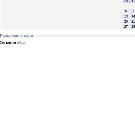
Пн
Вт
6
7
13
14
20
21
27
28
Полная версия сайта
Хостинг от
uCoz