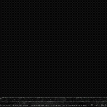
Авторское право на игру и использованные в ней материалы принадлежат GSC Game World