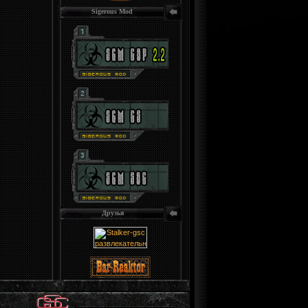
Sigerous Mod
Друзья
.