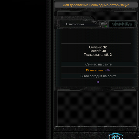
Для добавления необходима авторизация
Статистика
Онлайн:
32
Гостей:
30
Пользователей:
2
Сейчас на сайте:
,
Diversantша
-Я-
Были сегодня на сайте:
-Я-