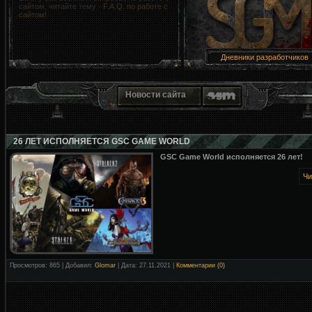
сайтом, читайте тему -
F.A.Q. по работе с
сайтом!
Дневники разработчиков
Новости сайта
26 ЛЕТ ИСПОЛНЯЕТСЯ GSC GAME WORLD
GSC Game World исполняется 26 лет!
Чи
Просмотров: 865 | Добавил:
Glomar
| Дата:
27.11.2021
|
Комментарии (0)