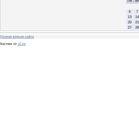
Пн
Вт
6
7
13
14
20
21
27
28
Полная версия сайта
Хостинг от
uCoz