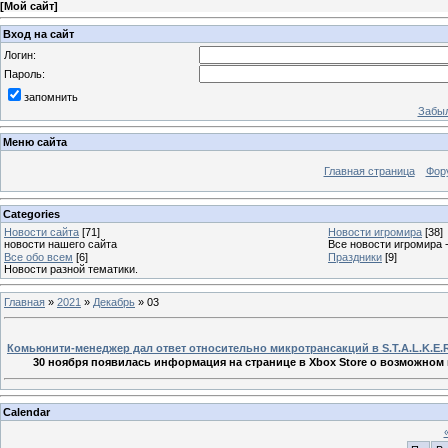
[
Мой сайт
]
Вход на сайт
Логин:
Пароль:
запомнить
Забыл
Меню сайта
Главная страница
Фор
Categories
Новости сайта
[71]
Новости игромира
[38]
новости нашего сайта
Все новости игромира 
Все обо всем
[6]
Праздники
[9]
Новости разной тематики.
Главная
»
2021
»
Декабрь
»
03
Комьюнити-менеджер дал ответ относительно микротрансакций в S.T.A.L.K.E.R
30 ноября появилась информация на странице в Xbox Store о возможном 
Calendar