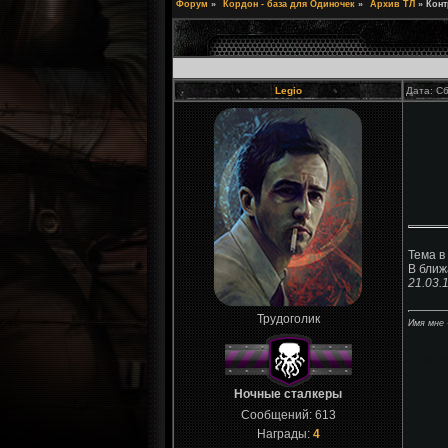
Форум
»
Кордон - база для Одиночек
»
Архив ТЛ
»
Конт
Legio
Дата: Сб
Тема в
В ближ
21.03.
Трудоголик
Имя мне 
Первая 
Вторая 
Ночные сталкеры
Сообщений:
613
Награды:
4