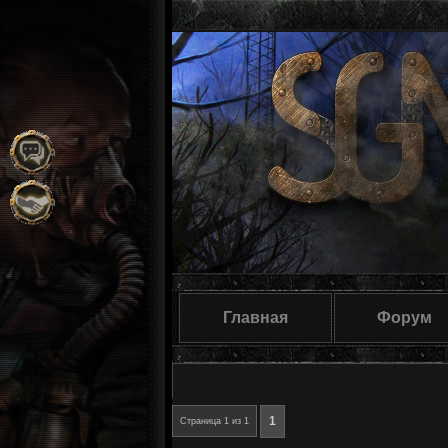
Главная
Форум
1
Страница
1
из
1