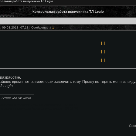
рольная работа выпускника ТЛ Legio
Контрольная работа выпускника ТЛ Legio
, 09.03.2013, 07:13 | Сообщение #
1
[
]
[
]
[
]
 разработке.
айшее время нет возможности закончить тему. Прошу не терять меня из виду.
13 Legio
- Легион, ибо нас много.
вылазка в составе Ночных сталкеров - 17.04.13
вылазка в составе Ночных сталкеров - 05.06.18
Соо