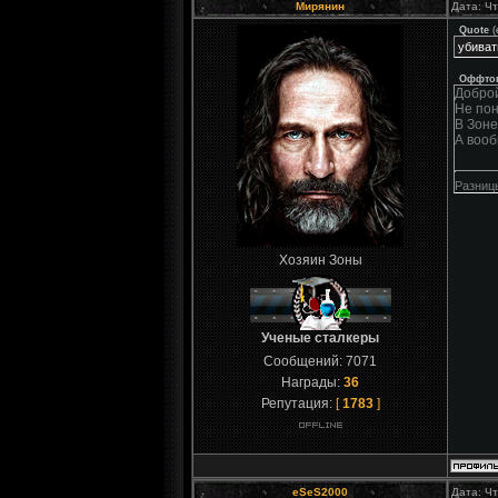
Мирянин
Дата: Чт
Quote
(
убиват
Оффто
Доброй
Не пон
В Зоне
А вооб
Разницы
Хозяин Зоны
Ученые сталкеры
Сообщений:
7071
Награды:
36
Репутация:
[
1783
]
eSeS2000
Дата: Чт