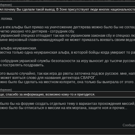
Мирянин
)
ял почему Вы сделали такой вывод. В Зоне присутствуют люди многих национальносте
 логика.
ы в кпк альфы был приказ на уничтожение дегтярева можно было бы не согла
 четко указано что дегтярев - сотрудник сбу.
 украинский спецназ отпадает так как по украинским законам сбу и спецназ 
раине верховный главнокомандующий не может приказать воевать своим ведом
 альфа неукраинская.
вестна только одна неукраинская альфа, в которой бойцы когда умирают то р
 собрудник украиской службы безопасности за игру выносит до тысячи русск
х пострелять поздравить.
это вышло случайно, так как игра до рвоты заточена под все русское. мне, на
 может взяться слово для названия детектора СВАРОГ.
ожно было бы сделать на местном колорите, она только бы выиграла от этого.
Мирянин
)
ще, спасибо за информацию, возможно кому-то и пригодится.
было бы на форуме создать отдельно тему о вариантах прохождения миссий,
ожно было бы отписаться о миссии на кпк моргана, защите ноя и прочих...
Сообще