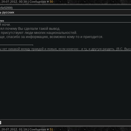
, 26.07.2012, 00:38 | Сообщение #
50
eSeS2000
)
ь русских
пик
 ночи.
ял почему Вы сделали такой вывод.
 присутствуют люди многих национальностей.
ще, спасибо за информацию, возможно кому-то и пригодится.
 нет никакой между правдой и ложью, если конечно - и ту, и другую раздеть. (В.С. Выс
, 26.07.2012, 01:19 | Сообщение #
51