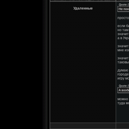
Quote
(
Удаленные
Не пон
просто
если б
но там
значит
а в Ук
значит
мне из
значит
таковы
думаю 
городе
игру м
Quote
(
А вооб
можно 
туда м