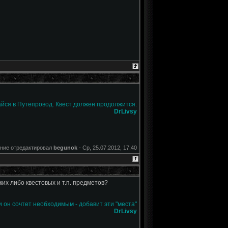
йся в Путепровод. Квест должен продолжится.
DrLivsy
ние отредактировал
begunok
-
Ср, 25.07.2012, 17:40
их либо квестовых и т.п. предметов?
и он сочтет необходимым - добавит эти "места"
DrLivsy