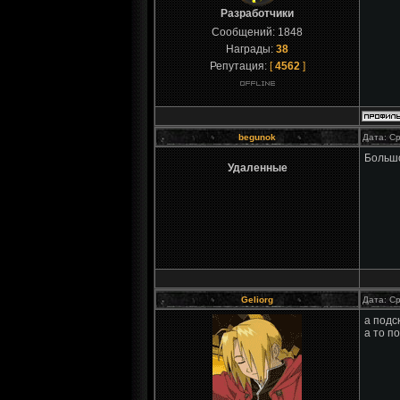
Разработчики
Сообщений:
1848
Награды:
38
Репутация:
[
4562
]
begunok
Дата: Ср
Большо
Удаленные
Geliorg
Дата: Ср
а подс
а то п