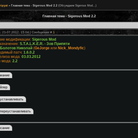
ripyat
»
Главная тема - Sigerous Mod 2.2
(Обсуждаем Sigerous Mod...)
Главная тема - Sigerous Mod 2.2
, 21.07.2012, 15:04 | Сообщение #
1
ние модификации:
Sigerous Mod
азначение:
S.T.A.L.K.E.R. - Зов Припяти
Болотов Николай
(
GeJorge
или
Nick_Mondyfic
)
димый патч:
1.6.0.2
елиза мода:
03.03.2012
 мода:
2.2