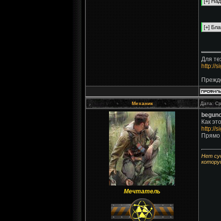
Для те
http://
Прежде
Механик
Дата: Ср
begun
Как эт
http:/
Прямо 
Нет су
котору
Мечтатель