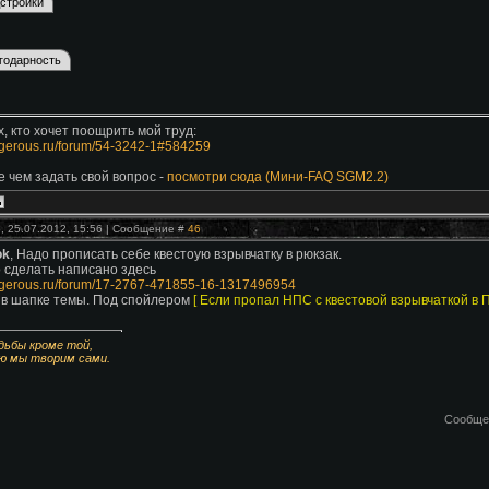
х, кто хочет поощрить мой труд:
sigerous.ru/forum/54-3242-1#584259
 чем задать свой вопрос -
посмотри сюда (Мини-FAQ SGM2.2)
, 25.07.2012, 15:56 | Сообщение #
46
ok
, Надо прописать себе квестоую взрывчатку в рюкзак.
о сделать написано здесь
/sigerous.ru/forum/17-2767-471855-16-1317496954
в шапке темы. Под спойлером
[ Если пропал НПС с квестовой взрывчаткой в 
дьбы кроме той,
ю мы творим сами.
Сообще