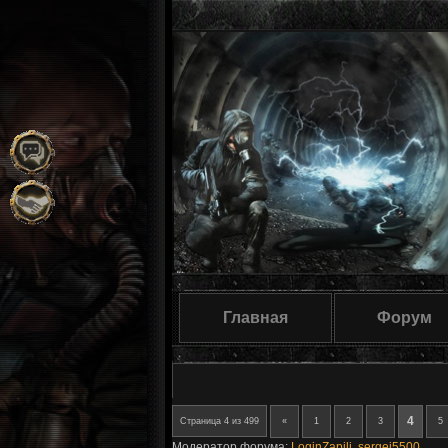
Главная
Форум
4
Страница
4
из
499
«
1
2
3
5
Модератор форума:
LoginZapili
,
sergej5500