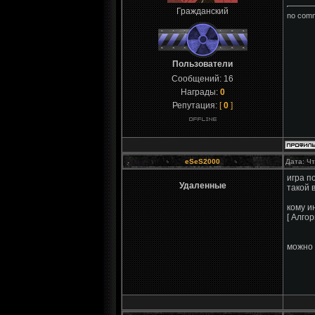
Гражданский
no com
Пользователи
Сообщений:
16
Награды:
0
Репутация:
[
0
]
eSeS2000
Дата: Чт
игра п
Удаленные
такой 
кому и
[ Алго
можно 