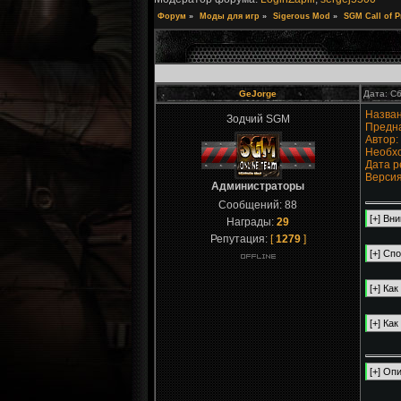
Форум
»
Моды для игр
»
Sigerous Mod
»
SGM Call of P
GeJorge
Дата: Сб
Назва
Зодчий SGM
Предн
Автор:
Необхо
Дата р
Версия
Администраторы
Сообщений:
88
Награды:
29
Репутация:
[
1279
]