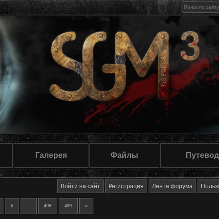
Галерея
Файлы
Путевод
Войти на сайт
Регистрация
Лента форума
Польз
6
…
498
499
»