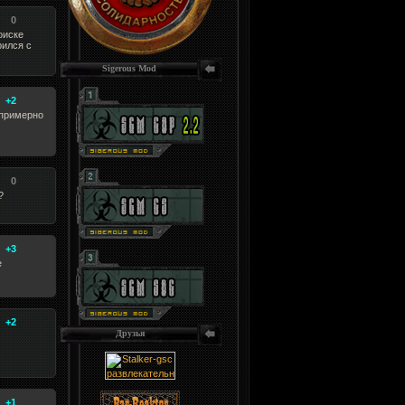
0
оиске
рился с
Sigerous Mod
+2
 примерно
0
?
+3
е
+2
Друзья
+1