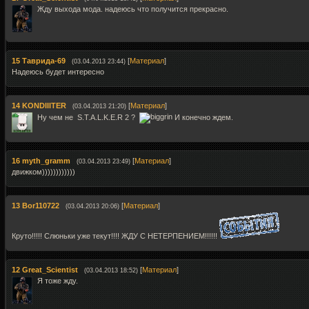
Жду выхода мода. надеюсь что получится прекрасно.
15
Таврида-69
[
Материал
]
(03.04.2013 23:44)
Надеюсь будет интересно
14
KONDIIITER
[
Материал
]
(03.04.2013 21:20)
Ну чем не S.T.A.L.K.E.R 2 ?
И конечно ждем.
16
myth_gramm
[
Материал
]
(03.04.2013 23:49)
движком))))))))))))
13
Bor110722
[
Материал
]
(03.04.2013 20:06)
Круто!!!!! Слюньки уже текут!!!! ЖДУ С НЕТЕРПЕНИЕМ!!!!!!
12
Great_Scientist
[
Материал
]
(03.04.2013 18:52)
Я тоже жду.