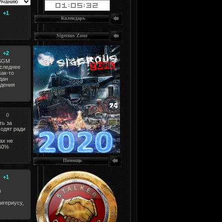
+1
Календарь
Sigerous Zone
+2
 SGM
оследнее
как-то
дан
ждения
0
ть за
одят ради
ах не
 60%
Помощь
+1
ы
игериусу,