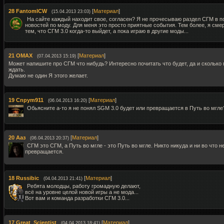
28
FantomICW
[
Материал
]
(15.04.2013 23:03)
На сайте каждый находит свое, согласен? Я не прочесываю раздел СГМ в п
новостей по моду. Для меня это просто приятные события. Тем более, я сме
тем, что СГМ 3.0 когда-то выйдет, а пока играю в другие моды...
21
OMAX
[
Материал
]
(07.04.2013 15:19)
Может напишите про СГМ что нибудь? Интересно почитать что будет, да и сколько
ждать.
Думаю не один Я этого желает.
19
Cnpym911
[
Материал
]
(06.04.2013 16:20)
Обьясните а-то я не понял SGM 3.0 будет или превращается в Путь во мгле
20
Ааз
[
Материал
]
(06.04.2013 20:37)
СГМ это СГМ, а Путь во мгле - это Путь во мгле. Никто никуда и ни во что н
превращается.
18
Russibic
[
Материал
]
(04.04.2013 21:41)
Ребята молодцы, работу громадную делают,
всё на уровне целой новой игры а не мода...
Вот вам и команда разработки СГМ 3.0...
17
Great_Scientist
[
Материал
]
(04.04.2013 18:41)