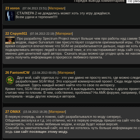
Порядок вывода комментариев:
23
voron
[
Материал
]
(07.04.2013 23:51)
СТАЛКЕРА 2 не дождались может хоть эту игру дождёмся.
Всем удачи и терпения!!!!!
22
Cnpym911
[
Материал
]
(07.04.2013 22:19)
Про разработку Spectrum Project пишут больше чем про работы над самим
модом, ладно Survarium там присутствуют создатели оригинальной игры. П
время создается впечатление что SGM не разрабатывается дальше, надо-же хоть 
подкармливать интерес людей к основной теме, и это настораживает ведь сайт соз
именно для ценителей идей автора. Скачать моды можно где угодно цель же нахо
здесь получить информацию о прогрессе любимого проекта.
26
FantomICW
[
Материал
]
(13.04.2013 00:05)
Друг мой, сайт sigerous.ru - это уже давно не просто место, где можно следи
разработками SGM Mod. Это хороший коммерческий проект. Сюда люди прих
общения. Здесь каждый может найти что-то свое по интересу.
Кроме того, SGM Mod разрабатывается! А выкладывать материалы о других проект
считаю чем-то плохим. В чем, собственно, проблема? На АМК форуме, например,
материала - моды других команд и авторов.
27
OMAX
[
Материал
]
(15.04.2013 18:28)
В первую очередь, как я помню, сайт разрабатывался по моду сигериус.
Общение,веселуха и т.д. это отлично, но я в первую очередь пришел на сайт что б
посмотреть, что с моим любимым модом, и когда будет новая версия.
Спасибо за замечательный сайт, но все же хотелось чуть больше информации по с
ведь
сам сайт посвящен этому моду.