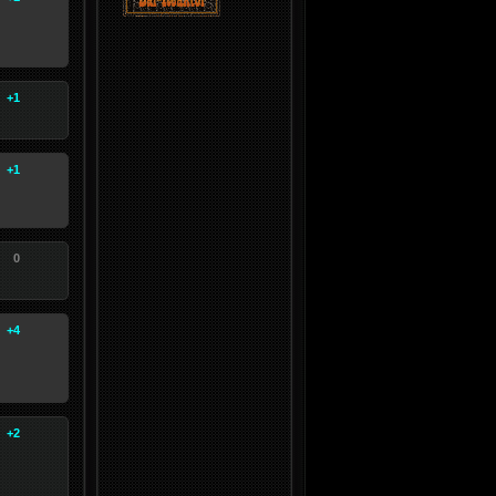
+1
+1
0
+4
+2