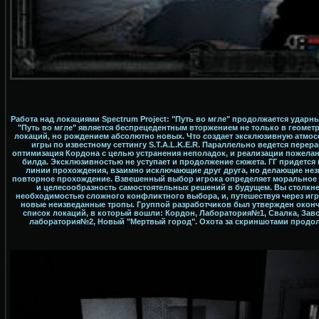
Работа над локациями Spectrum Project: "Путь во мгле" продолжается ударн
"Путь во мгле" является беспрецедентным вторжением не только в геомет
локаций, но рождением абсолютно новых. Что создает эксклюзивную атмо
игры по известному сеттингу S.T.A.L.K.E.R. Параллельно ведется перера
оптимизация Кордона с целью устранения неполадок, и реализации пожелан
билда. Эксклюзивностью не уступает и продолжение сюжета. ГГ придется
линии прохождения, взаимно исключающие друг друга, но делающие не
повторное прохождение. Взвешенный выбор игрока определяет моральное
и целесообразность самостоятельных решений в будущем. Вы столкне
необходимостью сложного конфликтного выбора, и, путешествуя через игр
новые неизведанные тропы. Группой разработчиков был утвержден окон
список локаций, в который вошли: Кордон, Лаборатория№1, Свалка, Заво
лаборатория№2, Новый "Мертвый город". Охота за скриншотами продол