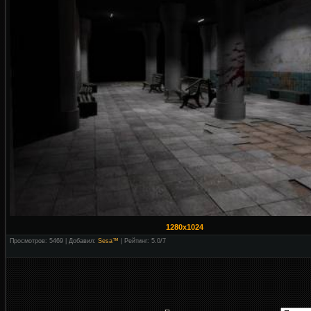
1280x1024
Просмотров: 5469 | Добавил:
Sesa™
| Рейтинг:
5.0
/
7