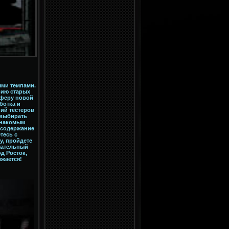
ыми темпами.
рию старых
сферу новой
ботка и
ий тестеров
 выбирать
знакомым
 содержание
тесь с
у, пройдете
чательный
д Росток,
жается!