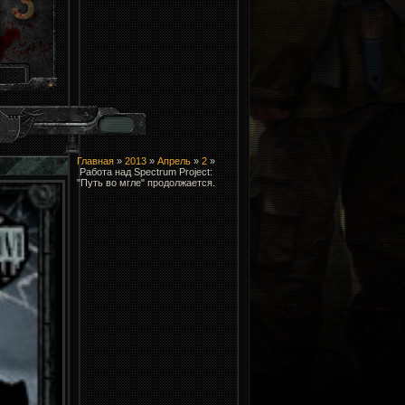
Главная
»
2013
»
Апрель
»
2
»
Работа над Spectrum Project:
"Путь во мгле" продолжается.