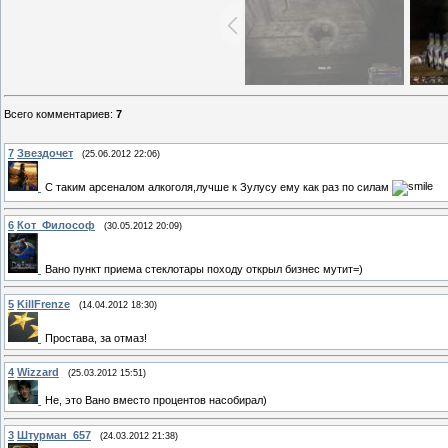
Всего комментариев
:
7
7
Звездочет
(25.06.2012 22:06)
С таким арсеналом алкоголя,лучше к Зулусу ему как раз по силам
6
Кот_Философ
(30.05.2012 20:09)
Вано пункт приема стеклотары походу открыл бизнес мутит=)
5
KillFrenze
(14.04.2012 18:30)
Простава, за отмаз!
4
Wizzard
(25.03.2012 15:51)
Не, это Вано вместо процентов насобирал)
3
Штурман_657
(24.03.2012 21:38)