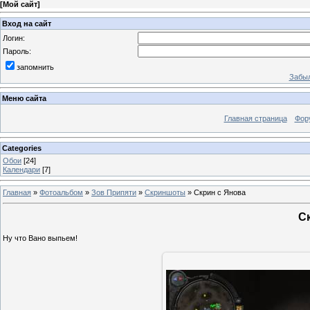
[
Мой сайт
]
Вход на сайт
Логин:
Пароль:
запомнить
Забыл
Меню сайта
Главная страница
Фор
Categories
Обои
[24]
Календари
[7]
Главная
»
Фотоальбом
»
Зов Припяти
»
Скриншоты
» Скрин с Янова
С
Ну что Вано выпьем!